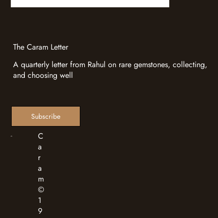
The Caram Letter
A quarterly letter from Rahul on rare gemstones, collecting,
and choosing well
Subscribe
C
a
r
a
m
©
1
9