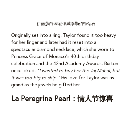
伊丽莎白·泰勒佩戴泰勒伯顿钻石
Originally set into a ring, Taylor found it too heavy 
for her finger and later had it reset into a 
spectacular diamond necklace, which she wore to 
Princess Grace of Monaco's 40th birthday 
celebration and the 42nd Academy Awards. Burton 
once joked, 
"I wanted to buy her the Taj Mahal, but 
it was too big to ship."
 His love for Taylor was as 
grand as the jewels he gifted her.
La Peregrina Pearl：情人节惊喜