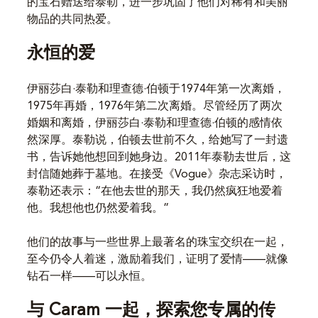
的宝石赠送给泰勒，进一步巩固了他们对稀有和美丽
物品的共同热爱。
永恒的爱
伊丽莎白·泰勒和理查德·伯顿于1974年第一次离婚，
1975年再婚，1976年第二次离婚。尽管经历了两次
婚姻和离婚，伊丽莎白·泰勒和理查德·伯顿的感情依
然深厚。泰勒说，伯顿去世前不久，给她写了一封遗
书，告诉她他想回到她身边。2011年泰勒去世后，这
封信随她葬于墓地。在接受《Vogue》杂志采访时，
泰勒还表示：“在他去世的那天，我仍然疯狂地爱着
他。我想他也仍然爱着我。”
他们的故事与一些世界上最著名的珠宝交织在一起，
至今仍令人着迷，激励着我们，证明了爱情——就像
钻石一样——可以永恒。
与 Caram 一起，探索您专属的传