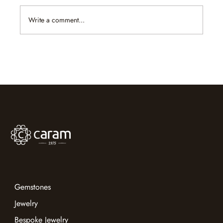
Write a comment...
What Changes When You Inherit a
Gemstone With No Paperwork
Gemstones
Jewelry
Bespoke Jewelry