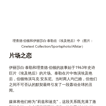
理查德·伯顿和伊丽莎白·泰勒在《埃及艳后》中（图片：
Cinetext Collection/Sportsphoto/Allstar）
片场之恋
伊丽莎白·泰勒和理查德·伯顿的故事始于1963年史诗
巨片《埃及艳后》的片场。泰勒在片中饰演埃及艳
后，伯顿饰演马克·安东尼。当时两人均已婚，但他们
之间不可否认的默契最终引发了一段轰动全球的丑
闻。
媒体将他们称为“莉兹和迪克”，这段关系既充满了激