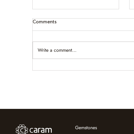
Comments
Write a comment...
Burmese vs Mozambique
Ruby: How Origin Shapes
Value
Gemstones