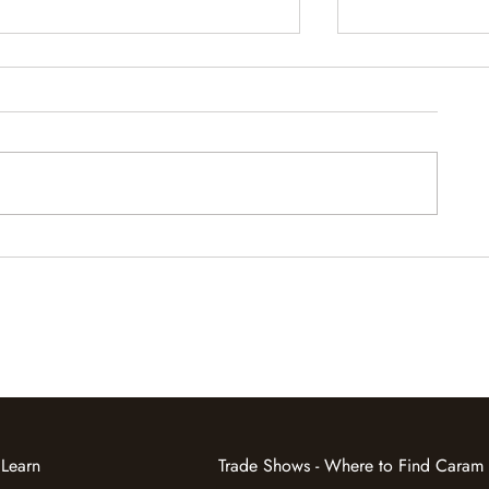
What Changes When You
Caram at Jew
Inherit a Gemstone With No
ASIA Hong K
Paperwork
Learn
Trade Shows - Where to Find Caram