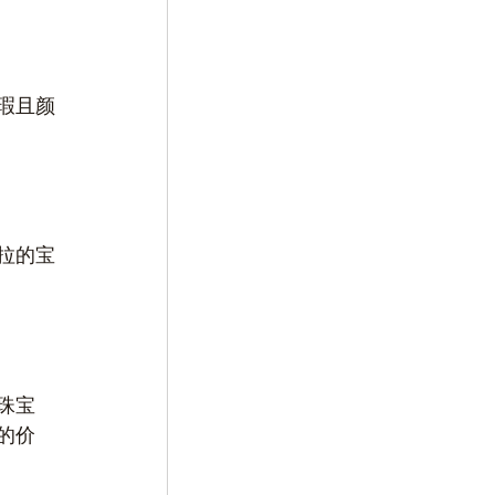
瑕且颜
拉的宝
珠宝
的价