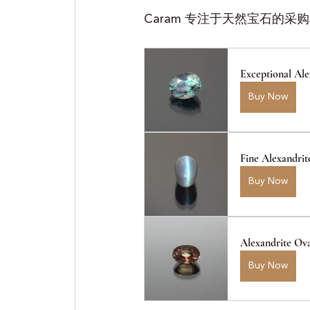
Caram 专注于天然宝石的采
Exceptional Ale
Buy Now
Fine Alexandrit
Buy Now
Alexandrite Ova
Buy Now