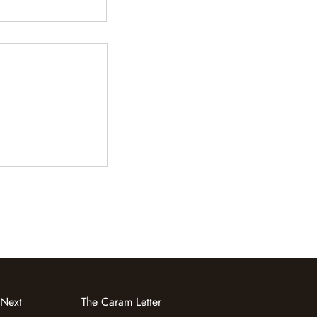
ellery & Gem
ong 2026
 Next
The Caram Letter