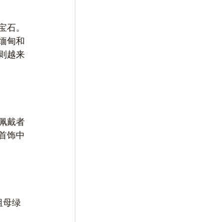
宝石。
缅甸和
则越来
佩戴者
首饰中
祖母绿