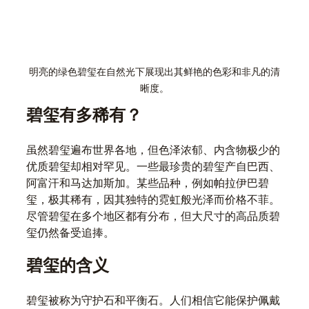
明亮的绿色碧玺在自然光下展现出其鲜艳的色彩和非凡的清
晰度。
碧玺有多稀有？
虽然碧玺遍布世界各地，但色泽浓郁、内含物极少的
优质碧玺却相对罕见。一些最珍贵的碧玺产自巴西、
阿富汗和马达加斯加。某些品种，例如帕拉伊巴碧
玺，极其稀有，因其独特的霓虹般光泽而价格不菲。
尽管碧玺在多个地区都有分布，但大尺寸的高品质碧
玺仍然备受追捧。
碧玺的含义
碧玺被称为守护石和平衡石。人们相信它能保护佩戴