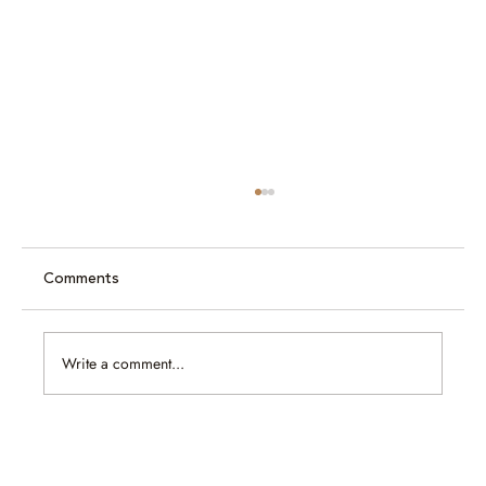
Comments
Write a comment...
What Changes When You Inherit a
Gemstone With No Paperwork